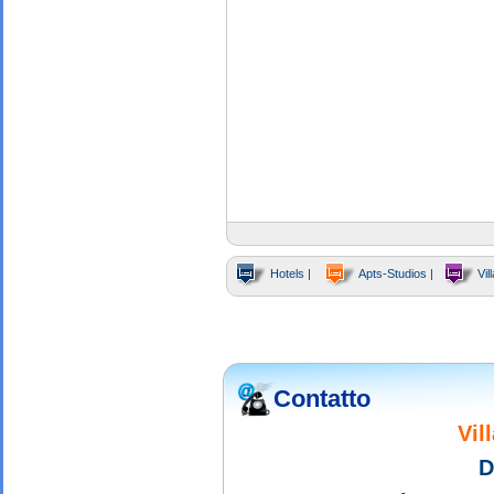
Hotels |
Apts-Studios |
Vill
Contatto
Vil
D