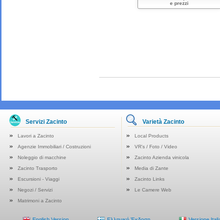
e prezzi
Servizi Zacinto
Varietà Zacinto
Lavori a Zacinto
Local Products
Agenzie Immobiliari / Costruzioni
VR's / Foto / Video
Noleggio di macchine
Zacinto Azienda vinicola
Zacinto Trasporto
Media di Zante
Escursioni - Viaggi
Zacinto Links
Negozi / Servizi
Le Camere Web
Matrimoni a Zacinto
English Version
Ελληνική Έκδοση
Versione Ital