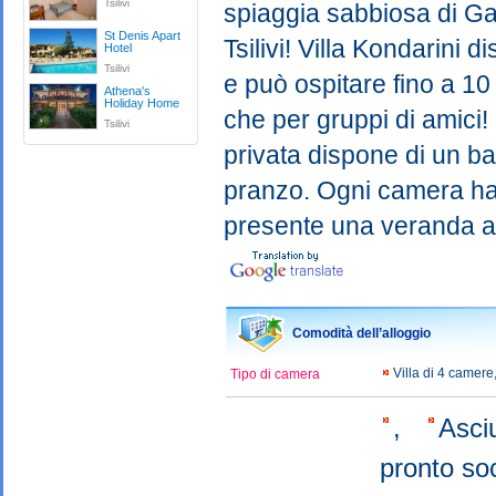
Tsilivi
spiaggia sabbiosa di Gaid
St Denis Apart
Tsilivi! Villa Kondarini
Hotel
Tsilivi
e può ospitare fino a 10
Athena's
Holiday Home
che per gruppi di amici!
Tsilivi
privata dispone di un ba
pranzo. Ogni camera ha u
presente una veranda at
Comodità dell’alloggio
Villa di 4 camer
Tipo di camera
,
Asci
pronto s