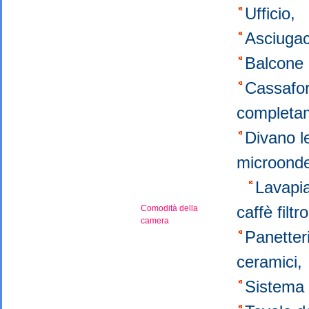
Ufficio,
Asciugac
Balcone 
Cassafo
completa
Divano l
microond
Lavapia
caffè filt
Comodità della
camera
Panette
ceramici
Sistema 