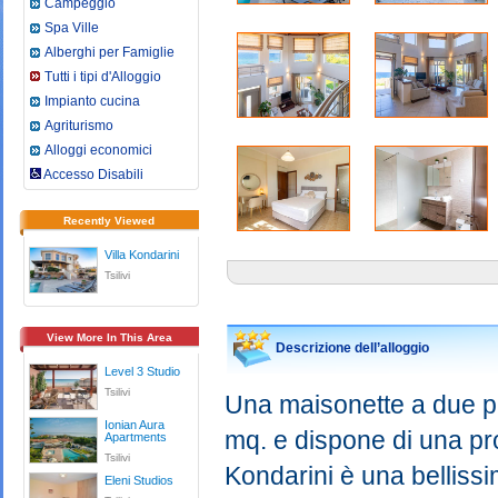
Campeggio
Spa Ville
Alberghi per Famiglie
Tutti i tipi d'Alloggio
Impianto cucina
Agriturismo
Alloggi economici
Accesso Disabili
Recently Viewed
Villa Kondarini
Tsilivi
View More In This Area
Descrizione dell’alloggio
Level 3 Studio
Tsilivi
Una maisonette a due p
Ionian Aura
mq. e dispone di una pro
Apartments
Tsilivi
Kondarini è una bellissi
Eleni Studios