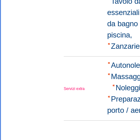
Tavolo 
essenzial
da bagno
piscina,
Zanzari
Autonol
Massagg
Nolegg
Servizi extra
Preparaz
porto / a