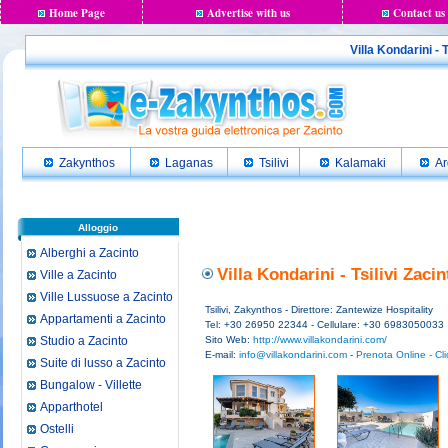
Home Page
Advertise with us
Contact us
Villa Kondarini - T
Zakynthos
Laganas
Tsilivi
Kalamaki
Ar
Alloggio
Alberghi a Zacinto
Villa Kondarini - Tsilivi Zaci
Ville a Zacinto
Ville Lussuose a Zacinto
Tsilivi, Zakynthos - Direttore: Zantewize Hospitality
Appartamenti a Zacinto
Tel: +30 26950 22344 - Cellulare: +30 6983050033
Studio a Zacinto
Sito Web:
http://www.villakondarini.com/
E-mail:
info@villakondarini.com
-
Prenota Online - Cli
Suite di lusso a Zacinto
Bungalow - Villette
Apparthotel
Ostelli