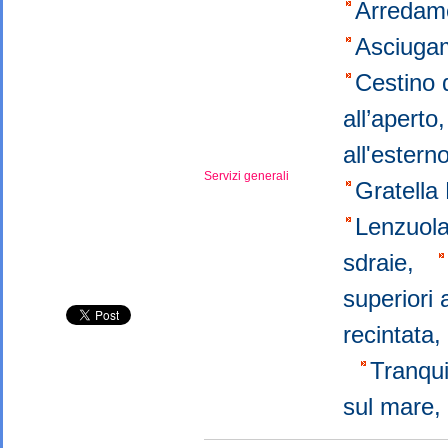
Arredam
Asciuga
Cestino 
all’apert
all'ester
Servizi generali
Gratell
Lenzuola
sdraie,
superiori 
recintata
Tranqui
sul mare