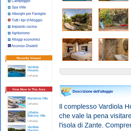
Campeggio
Spa Ville
Alberghi per Famiglie
Tutti i tipi d'Alloggio
Impianto cucina
Agriturismo
Alloggi economici
Accesso Disabili
Recently Viewed
Vardiola
Houses
Lithakia
View More In This Area
Descrizione dell’alloggio
Maridenia Villa
Lithakia
Il complesso Vardiola 
Lithakia
che vale la pena visita
Balcony Villa
Lithakia
l'isola di Zante. Compre
Vardiola
Houses