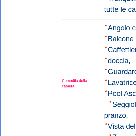
tutte le 
Angolo c
Balcone 
Caffetti
doccia,
Guarda
Lavatri
Comodità della
camera
Pool As
Seggio
pranzo,
Vista de