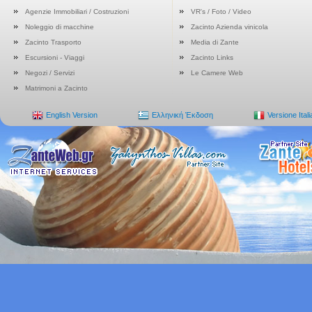
Agenzie Immobiliari / Costruzioni
VR's / Foto / Video
Noleggio di macchine
Zacinto Azienda vinicola
Zacinto Trasporto
Media di Zante
Escursioni - Viaggi
Zacinto Links
Negozi / Servizi
Le Camere Web
Matrimoni a Zacinto
English Version
Ελληνική Έκδοση
Versione Ital