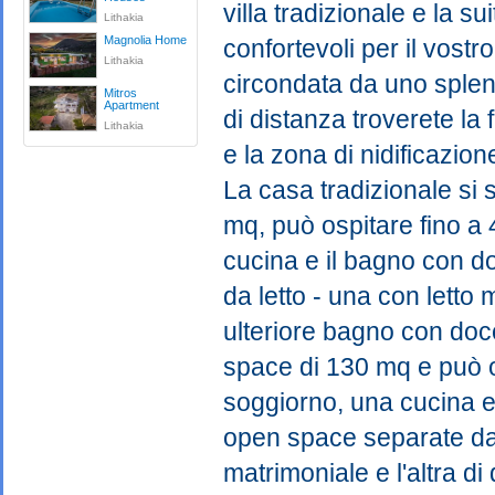
villa tradizionale e la s
Lithakia
Magnolia Home
confortevoli per il vostr
Lithakia
circondata da uno splen
Mitros
Apartment
di distanza troverete l
Lithakia
e la zona di nidificazion
La casa tradizionale si 
mq, può ospitare fino a 
cucina e il bagno con d
da letto - una con letto
ulteriore bagno con docc
space di 130 mq e può 
soggiorno, una cucina e
open space separate da t
matrimoniale e l'altra di