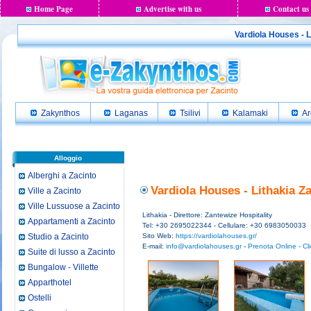
Home Page
Advertise with us
Contact us
Vardiola Houses - Li
Zakynthos
Laganas
Tsilivi
Kalamaki
Ar
Alloggio
Alberghi a Zacinto
Vardiola Houses - Lithakia Z
Ville a Zacinto
Ville Lussuose a Zacinto
Lithakia - Direttore: Zantewize Hospitality
Appartamenti a Zacinto
Tel: +30 2695022344 - Cellulare: +30 6983050033
Studio a Zacinto
Sito Web:
https://vardiolahouses.gr/
E-mail:
info@vardiolahouses.gr
-
Prenota Online - Cl
Suite di lusso a Zacinto
Bungalow - Villette
Apparthotel
Ostelli