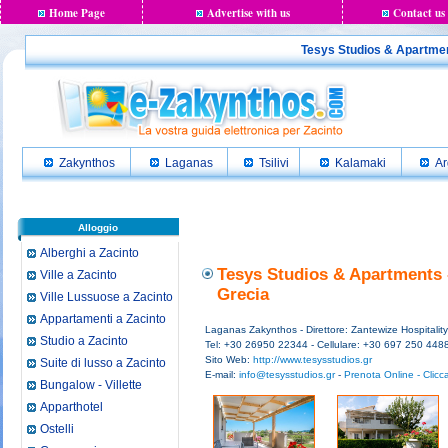
Home Page
Advertise with us
Contact us
Tesys Studios & Apartment
Zakynthos
Laganas
Tsilivi
Kalamaki
Ar
Alloggio
Alberghi a Zacinto
Tesys Studios & Apartments 
Ville a Zacinto
Grecia
Ville Lussuose a Zacinto
Appartamenti a Zacinto
Laganas Zakynthos - Direttore: Zantewize Hospitality
Studio a Zacinto
Tel: +30 26950 22344 - Cellulare: +30 697 250 448
Sito Web:
http://www.tesysstudios.gr
Suite di lusso a Zacinto
E-mail:
info@tesysstudios.gr
-
Prenota Online - Clicc
Bungalow - Villette
Apparthotel
Ostelli