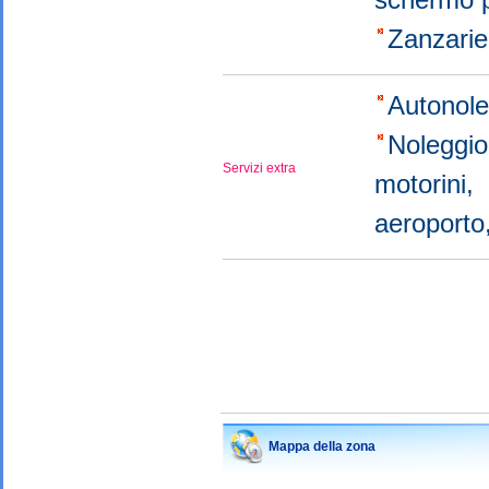
Zanzari
Autonol
Noleggi
Servizi extra
motorini,
aeroport
Mappa della zona