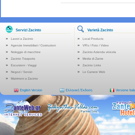
Servizi Zacinto
Varietà Zacinto
Lavori a Zacinto
Local Products
Agenzie Immobiliari / Costruzioni
VR's / Foto / Video
Noleggio di macchine
Zacinto Azienda vinicola
Zacinto Trasporto
Media di Zante
Escursioni - Viaggi
Zacinto Links
Negozi / Servizi
Le Camere Web
Matrimoni a Zacinto
English Version
Ελληνική Έκδοση
Versione Ital