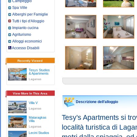
Campeggio
Spa Ville
Alberghi per Famiglie
Tutti i tipi d'Alloggio
Impianto cucina
Agriturismo
Alloggi economici
Accesso Disabili
Recently Viewed
Tesys Studios
& Apartments
Laganas
View More In This Area
Descrizione dell’alloggio
Villa V
Laganas
Tesy's Apartments si tr
Mataragkas
Villa
località turistica di Lag
Laganas
Lecini Studios