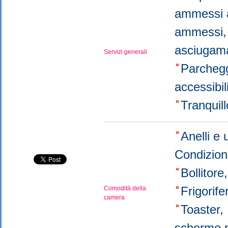
ammessi a
ammessi
asciugama
Servizi generali
Parchegg
accessibil
Tranquil
Anelli e 
Condizio
Bollitor
Frigorif
Comodità della
camera
Toaster
schermo 