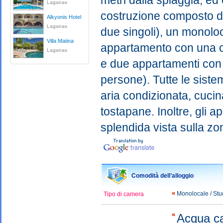
metri dalla spiaggia, e
Laganas
costruzione composto da
Alkyonis Hotel
Laganas
due singoli), un monoloca
Villa Matina
appartamento con una ca
Laganas
e due appartamenti con 
persone). Tutte le sist
aria condizionata, cucina 
tostapane. Inoltre, gli 
splendida vista sulla zo
Comodità dell’alloggio
Monolocale / St
Tipo di camera
Acqua c