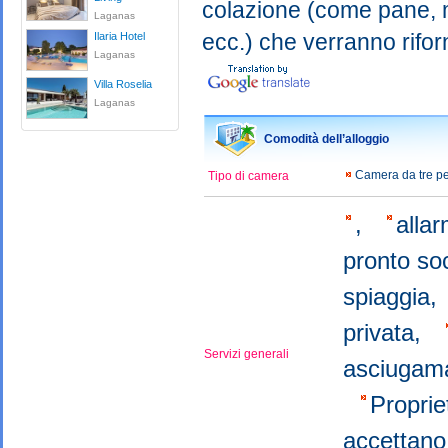
colazione (come pane, m
Laganas
ecc.) che verranno riforni
Ilaria Hotel
Laganas
Villa Roselia
Laganas
Comodità dell’alloggio
Camera da tre p
Tipo di camera
,
alla
pronto s
spiaggia
privata,
Servizi generali
asciugama
Proprie
accettano