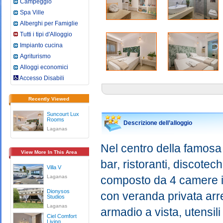
Campeggio
Spa Ville
Alberghi per Famiglie
Tutti i tipi d'Alloggio
Impianto cucina
Agriturismo
Alloggi economici
Accesso Disabili
Recently Viewed
Suncourt Lux
Rooms
Descrizione dell’alloggio
Laganas
Nel centro della famosa
View More In This Area
bar, ristoranti, discot
Villa V
Laganas
composto da 4 camere in
Dionysos
con veranda privata arr
Studios
Laganas
armadio a vista, utensili
Ciel Comfort
Living