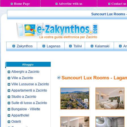
Home Page
Advertise with us
Contact us
Suncourt Lux Rooms - 
Zakynthos
Laganas
Tsilivi
Kalamaki
Ar
Alloggio
Alberghi a Zacinto
Suncourt Lux Rooms - Lagana
Ville a Zacinto
Ville Lussuose a Zacinto
Appartamenti a Zacinto
Studio a Zacinto
Suite di lusso a Zacinto
Bungalow - Villette
Apparthotel
Ostelli