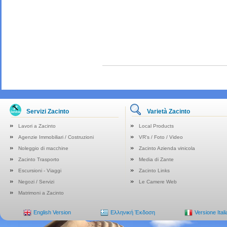
Servizi Zacinto
Varietà Zacinto
Lavori a Zacinto
Local Products
Agenzie Immobiliari / Costruzioni
VR's / Foto / Video
Noleggio di macchine
Zacinto Azienda vinicola
Zacinto Trasporto
Media di Zante
Escursioni - Viaggi
Zacinto Links
Negozi / Servizi
Le Camere Web
Matrimoni a Zacinto
English Version
Ελληνική Έκδοση
Versione Ital