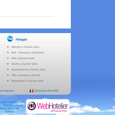
Alloggio
Alberghi a Zacinto Isola
Self - Catering in Zakynthos
Ville a Zacinto Isola
Studio a Zacinto Isola
Appartamenti a Zacinto Isola
Ville Lussuose a Zacinto
Apparthotel a Zacinto Isola
кая версия
Versiunea Română