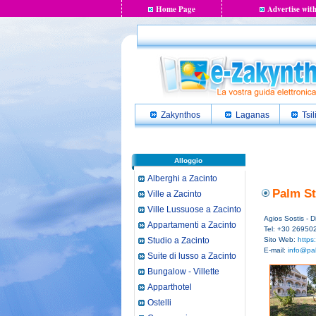
Home Page
Advertise with
Zakynthos
Laganas
Tsil
Alloggio
Alberghi a Zacinto
Palm St
Ville a Zacinto
Ville Lussuose a Zacinto
Agios Sostis - D
Appartamenti a Zacinto
Tel: +30 26950
Studio a Zacinto
Sito Web:
https
E-mail:
info@pal
Suite di lusso a Zacinto
Bungalow - Villette
Apparthotel
Ostelli