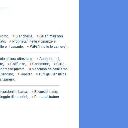
ardino,
Biancheria,
Gli animali non
vato,
Proprietari nelle vicinanze e
llo e rilassante,
WiFi (in tutte le camere),
olo cottura attrezzato,
Appendiabiti,
ore,
Caffè e tè,
Cassaforte,
Culla
Ingresso privato,
Macchina da caffè filtro,
Stendino,
Toaster,
Tutti gli utensili da
anzariera,
scursioni in barca,
Escursionismo,
leggio di motorini,
Personal trainer