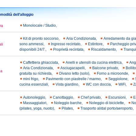
modità dell’alloggio
Monolocale / Studio,
ra
Kit di pronto soccorso,
Aria Condizionata,
Arredamento da gi
sono ammessi,
Ingresso recintato,
Εstintore,
Parcheggio pri
li
disponibili 24/7.,
Proprietà recintata,
Riscaldamento,
Tranqui
Caffettiera ghiacciata,
Anelli e utensili da cucina elettrica,
Ang
Aria Condizionata,
Asciugacapelli,
Balcone privato,
Bollit
la
gratuita su richiesta,
Divano letto (solo),
Forno a microonde,
mini frigo,
Pavimento con piastrelle / marmo,
Seggiolone,
cucina essenziali,
Vista giardino,
WC con doccia,
WiFi,
Z
Autonoleggio,
Canottaggio,
Chef privato,
Escursioni,
E
Massaggiatori,
Noleggio barche,
Noleggio di biciclette,
No
(pilates, yoga, nuoto),
Pilates,
Trasporto al/dal porto/aeroporto,