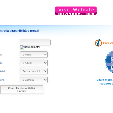
trolla disponibilità e prezzi
Book Dir
 :
i :
ini :
Learn more 
ere :
support 
Controlla disponibilità
e prezzi