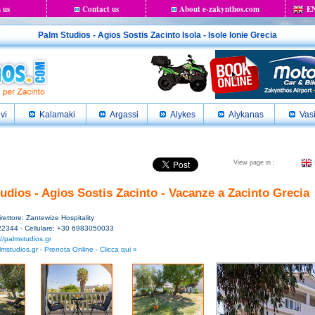
 us
Contact us
About e-zakynthos.com
E
Palm Studios - Agios Sostis Zacinto Isola - Isole Ionie Grecia
ivi
Kalamaki
Argassi
Alykes
Alykanas
Vasi
View page in :
udios - Agios Sostis Zacinto - Vacanze a Zacinto Grecia
irettore: Zantewize Hospitality
22344 - Cellulare: +30 6983050033
://palmstudios.gr
mstudios.gr
-
Prenota Online - Clicca qui »