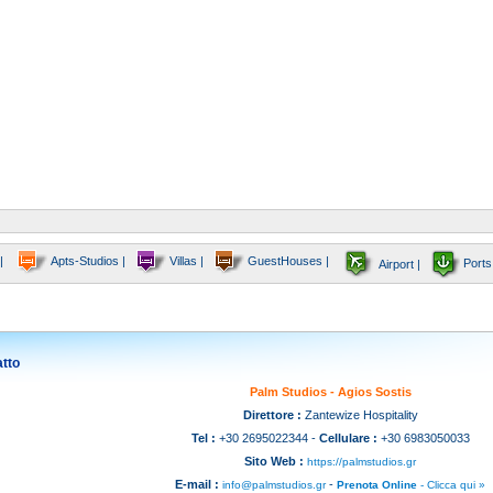
|
Apts-Studios |
Villas |
GuestHouses |
Ports
Airport |
tto
Palm Studios - Agios Sostis
Direttore :
Zantewize Hospitality
Tel :
+30 2695022344 -
Cellulare :
+30 6983050033
Sito Web :
https://palmstudios.gr
E-mail :
-
info@palmstudios.gr
Prenota Online
- Clicca qui »