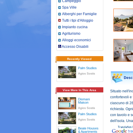
Campeggio
Spa Ville
Alberghi per Famiglie
Tutti i tipi d'Alloggio
Impianto cucina
Agriturismo
Alloggi economici
Accesso Disabili
Recently Viewed
Palm Studios
Agios Sostis
Descr
View More In This Area
Situato nell'i
confortevoli e
Diomani
Maison
ciascuno di 28
Agios Sostis
richiesta. Ogn
Palm Studios
con tavolo e s
Agios Sostis
dell'isola. Un
Beate Houses
& Apartments