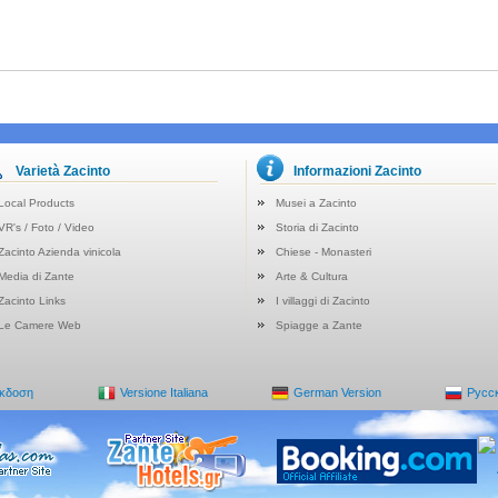
Varietà Zacinto
Informazioni Zacinto
Local Products
Musei a Zacinto
VR's / Foto / Video
Storia di Zacinto
Zacinto Azienda vinicola
Chiese - Monasteri
Media di Zante
Arte & Cultura
Zacinto Links
I villaggi di Zacinto
Le Camere Web
Spiagge a Zante
Έκδοση
Versione Italiana
German Version
Русс