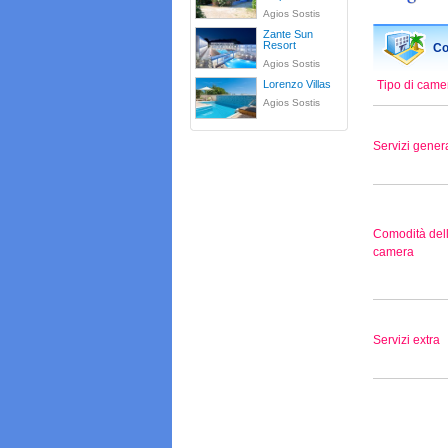
Agios Sostis
Zante Sun
Resort
Co
Agios Sostis
Lorenzo Villas
Tipo di came
Agios Sostis
Servizi genera
Comodità del
camera
Servizi extra