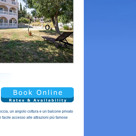
occia, un angolo cottura e un balcone privato
n facile accesso alle attrazioni più famose