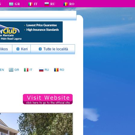
N
GR
IT
RU
RO
likos
Keri
Tutte le località
EN
GR
IT
RU
RO