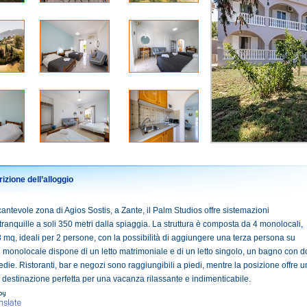
izione dell’alloggio
ncantevole zona di Agios Sostis, a Zante, il Palm Studios offre sistemazioni
 tranquille a soli 350 metri dalla spiaggia. La struttura è composta da 4 monolocali,
 mq, ideali per 2 persone, con la possibilità di aggiungere una terza persona su
i monolocale dispone di un letto matrimoniale e di un letto singolo, un bagno con d
edie. Ristoranti, bar e negozi sono raggiungibili a piedi, mentre la posizione offre u
a destinazione perfetta per una vacanza rilassante e indimenticabile.