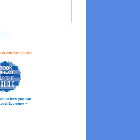
ect with Palm Studios:
about how you can
Local Economy »