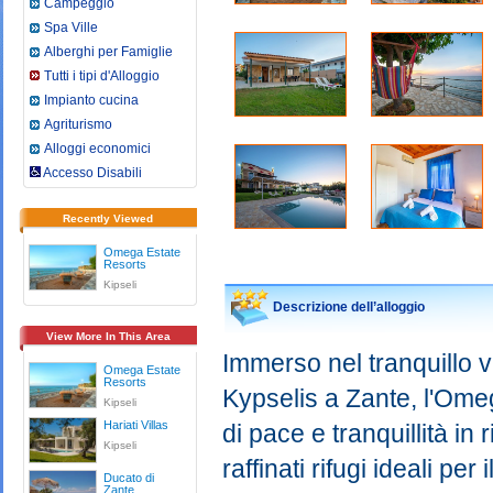
Campeggio
Spa Ville
Alberghi per Famiglie
Tutti i tipi d'Alloggio
Impianto cucina
Agriturismo
Alloggi economici
Accesso Disabili
Recently Viewed
Omega Estate
Resorts
Kipseli
Descrizione dell’alloggio
View More In This Area
Immerso nel tranquillo v
Omega Estate
Resorts
Kypselis a Zante, l'Ome
Kipseli
Hariati Villas
di pace e tranquillità in
Kipseli
raffinati rifugi ideali per
Ducato di
Zante