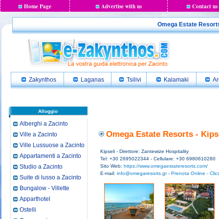
Home Page
Advertise with us
Contact us
Omega Estate Resorts -
Zakynthos
Laganas
Tsilivi
Kalamaki
Ar
Alloggio
Alberghi a Zacinto
Omega Estate Resorts - Kipse
Ville a Zacinto
Ville Lussuose a Zacinto
Kipseli - Direttore: Zantewize Hospitality
Appartamenti a Zacinto
Tel: +30 2695022344 - Cellulare: +30 6980610280
Studio a Zacinto
Sito Web:
https://www.omegaestateresorts.com/
E-mail:
info@omegaresorts.gr
-
Prenota Online - Clic
Suite di lusso a Zacinto
Bungalow - Villette
Apparthotel
Ostelli