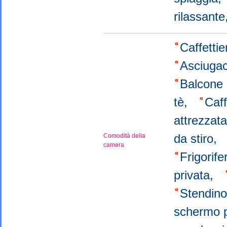
rilassant
Caffetti
Asciugac
Balcone 
tè,
Caff
attrezzat
da stiro,
Comodità della
camera
Frigorif
privata,
Stendin
schermo 