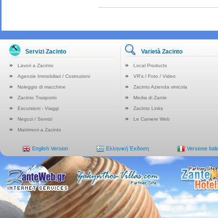
Servizi Zacinto
Varietà Zacinto
Lavori a Zacinto
Local Products
Agenzie Immobiliari / Costruzioni
VR's / Foto / Video
Noleggio di macchine
Zacinto Azienda vinicola
Zacinto Trasporto
Media di Zante
Escursioni - Viaggi
Zacinto Links
Negozi / Servizi
Le Camere Web
Matrimoni a Zacinto
English Version
Ελληνική Έκδοση
Versione Ital