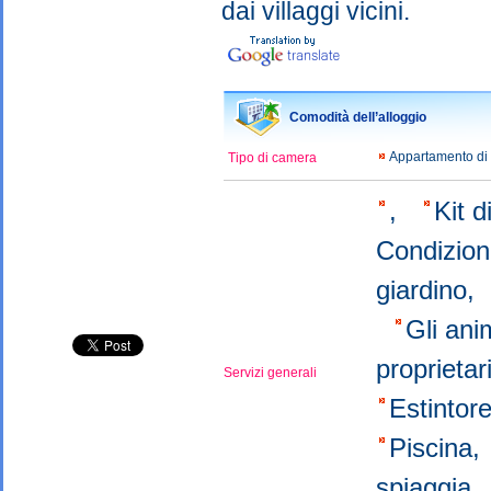
dai villaggi vicini.
Comodità dell’alloggio
Appartamento di
Tipo di camera
,
Kit 
Condizio
giardino,
Gli an
proprietar
Servizi generali
Εstintor
Piscina
spiaggia