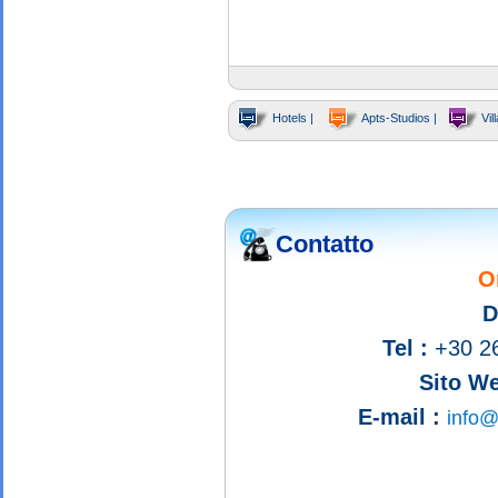
Hotels |
Apts-Studios |
Vill
Contatto
O
D
Tel :
+30 2
Sito We
E-mail :
info@