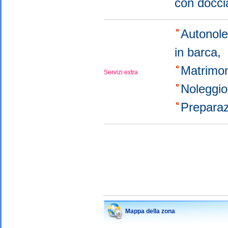
con docc
Autonol
in barca,
Matrimo
Servizi extra
Noleggio
Preparaz
Mappa della zona