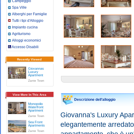
Campeggio
Spa Ville
Alberghi per Famiglie
Tutti i tipi d'Alloggio
Impianto cucina
Agriturismo
Alloggi economici
Accesso Disabili
Recently Viewed
Giovannas
Luxury
Apartment
Zante Town
View More In This Area
Descrizione dell’alloggio
Monopolio
Waterfront
Apartment
Giovanna's Luxury Apar
Zante Town
Sea Front
elegantemente arredato
Apartments
Zante Town