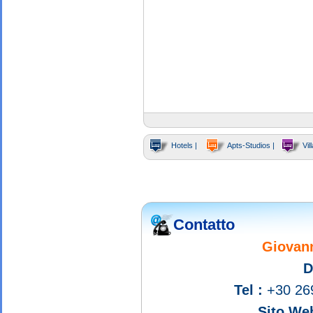
Hotels |
Apts-Studios |
Vill
Contatto
Giovan
D
Tel :
+30 26
Sito Web