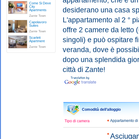
appartamento, che è un'
Come Si Deve
City
desiderano una casa spa
Apartments
Zante Town
L'appartamento al 2 ° pi
Capolavoro
Suites
offre 2 camere da letto (
Zante Town
Scarlett
singoli) e può ospitare 
Apartment
Zante Town
veranda, dove è possibile
dopo una splendida gior
città di Zante!
Comodità dell’alloggio
Appartamento di
Tipo di camera
Asciugam