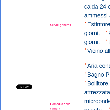
calda 24 
ammessi a
Εstintor
Servizi generali
giorni,
giorni,
Vicino a
Aria con
Bagno P
Bollitor
attrezzat
microond
Comodità della
privato,
camera