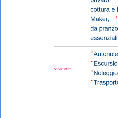
cottura e
Maker,
da pranz
essenzial
Autonol
Escursi
Servizi extra
Noleggio 
Trasport