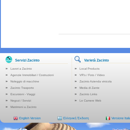
Servizi Zacinto
Varietà Zacinto
Lavori a Zacinto
Local Products
Agenzie Immobiliari / Costruzioni
VR's / Foto / Video
Noleggio di macchine
Zacinto Azienda vinicola
Zacinto Trasporto
Media di Zante
Escursioni - Viaggi
Zacinto Links
Negozi / Servizi
Le Camere Web
Matrimoni a Zacinto
English Version
Ελληνική Έκδοση
Versione Ital