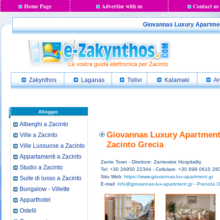
Home Page
Advertise with us
Contact us
Giovannas Luxury Apartment 
Zakynthos
Laganas
Tsilivi
Kalamaki
Ar
Alloggio
Alberghi a Zacinto
Giovannas Luxury Apartment 
Ville a Zacinto
Zacinto Grecia
Ville Lussuose a Zacinto
Appartamenti a Zacinto
Zante Town - Direttore: Zantewize Hospitality
Studio a Zacinto
Tel: +30 26950 22344 - Cellulare: +30 698 0610 28
Sito Web:
https://www.giovannas-lux-apartment.gr
Suite di lusso a Zacinto
E-mail:
info@giovannas-lux-apartment.gr
-
Prenota On
Bungalow - Villette
Apparthotel
Ostelli